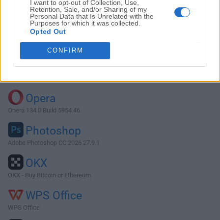
I want to opt-out of Collection, Use,
Retention, Sale, and/or Sharing of my
Personal Data that Is Unrelated with the
Purposes for which it was collected.
Descargar FileZilla 3.69.6
Opted Out
¿Por qué se publica esta aplicación en FileHorse? (
Más
CONFIRM
información
)
Top Descargas
Opera
Opera 134.0 Build 5954.46
Photoshop
Adobe Photoshop CC 2026 27.9.1
OKX
OKX - Buy Bitcoin or Ethereum
WPS Office
WPS Office