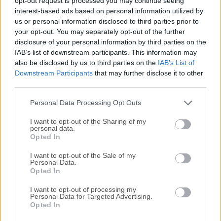
opt-out request is processed you may continue seeing
interest-based ads based on personal information utilized by
disponibles para su descarga sin costo alguno.
us or personal information disclosed to third parties prior to
your opt-out. You may separately opt-out of the further
Nos encantaría saber de ti
disclosure of your personal information by third parties on the
IAB’s list of downstream participants. This information may
Si tienes alguna pregunta o idea que desees compartir
also be disclosed by us to third parties on the
IAB’s List of
con nosotros, dirígete a nuestra
página de contacto
y
Downstream Participants
that may further disclose it to other
third parties.
háznoslo saber. ¡Valoramos tu opinión!
Personal Data Processing Opt Outs
I want to opt-out of the Sharing of my
personal data.
Opted In
I want to opt-out of the Sale of my
Personal Data.
Opted In
I want to opt-out of processing my
Personal Data for Targeted Advertising.
Opted In