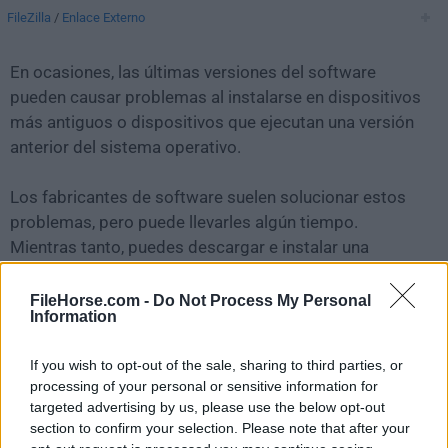
FileZilla
/
Enlace Externo
En ocasiones, las últimas versiones del software
pueden causar problemas al instalarse en dispositivos
más antiguos o dispositivos que ejecutan una versión
anterior del sistema operativo.
Los fabricantes de software suelen solucionar estos
problemas, pero puede llevarles algún tiempo.
Mientras tanto, puedes descargar e instalar una
versión anterior de
FileZilla 3.69.6
.
FileHorse.com -
Do Not Process My Personal
Information
Para aquellos interesados en descargar la versión más
reciente de
FileZilla for Mac
o leer nuestra reseña,
If you wish to opt-out of the sale, sharing to third parties, or
simplemente haz
clic aquí
.
processing of your personal or sensitive information for
targeted advertising by us, please use the below opt-out
Todas las versiones antiguas distribuidas en nuestro
section to confirm your selection. Please note that after your
sitio web son completamente libres de virus y están