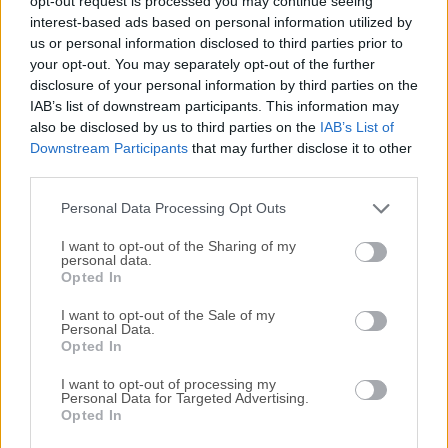
opt-out request is processed you may continue seeing
interest-based ads based on personal information utilized by
disponibles para su descarga sin costo alguno.
us or personal information disclosed to third parties prior to
your opt-out. You may separately opt-out of the further
Nos encantaría saber de ti
disclosure of your personal information by third parties on the
IAB’s list of downstream participants. This information may
Si tienes alguna pregunta o idea que desees compartir
also be disclosed by us to third parties on the
IAB’s List of
con nosotros, dirígete a nuestra
página de contacto
y
Downstream Participants
that may further disclose it to other
third parties.
háznoslo saber. ¡Valoramos tu opinión!
Personal Data Processing Opt Outs
I want to opt-out of the Sharing of my
personal data.
Opted In
I want to opt-out of the Sale of my
Personal Data.
Opted In
I want to opt-out of processing my
Personal Data for Targeted Advertising.
Opted In