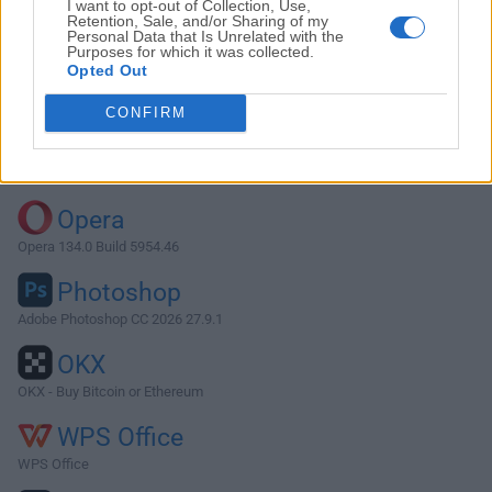
I want to opt-out of Collection, Use,
Retention, Sale, and/or Sharing of my
Personal Data that Is Unrelated with the
Purposes for which it was collected.
Descargar FileZilla 3.66.1
Opted Out
¿Por qué se publica esta aplicación en FileHorse? (
Más
CONFIRM
información
)
Top Descargas
Opera
Opera 134.0 Build 5954.46
Photoshop
Adobe Photoshop CC 2026 27.9.1
OKX
OKX - Buy Bitcoin or Ethereum
WPS Office
WPS Office