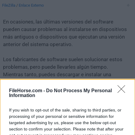
FileZilla
/
Enlace Externo
En ocasiones, las últimas versiones del software
pueden causar problemas al instalarse en dispositivos
más antiguos o dispositivos que ejecutan una versión
anterior del sistema operativo.
Los fabricantes de software suelen solucionar estos
problemas, pero puede llevarles algún tiempo.
Mientras tanto, puedes descargar e instalar una
versión anterior de
FileZilla 3.66.1
.
FileHorse.com -
Do Not Process My Personal
Information
Para aquellos interesados en descargar la versión más
reciente de
FileZilla for Mac
o leer nuestra reseña,
If you wish to opt-out of the sale, sharing to third parties, or
simplemente haz
clic aquí
.
processing of your personal or sensitive information for
targeted advertising by us, please use the below opt-out
Todas las versiones antiguas distribuidas en nuestro
section to confirm your selection. Please note that after your
sitio web son completamente libres de virus y están