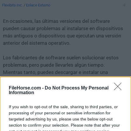
Flexibits Inc.
/
Enlace Externo
En ocasiones, las últimas versiones del software
pueden causar problemas al instalarse en dispositivos
más antiguos o dispositivos que ejecutan una versión
anterior del sistema operativo.
Los fabricantes de software suelen solucionar estos
problemas, pero puede llevarles algún tiempo.
Mientras tanto, puedes descargar e instalar una
versión anterior de
Fantastical 3.8.4
.
FileHorse.com -
Do Not Process My Personal
Information
Para aquellos interesados en descargar la versión más
reciente de
Fantastical for Mac
o leer nuestra reseña,
If you wish to opt-out of the sale, sharing to third parties, or
simplemente haz
clic aquí
.
processing of your personal or sensitive information for
targeted advertising by us, please use the below opt-out
Todas las versiones antiguas distribuidas en nuestro
section to confirm your selection. Please note that after your
sitio web son completamente libres de virus y están