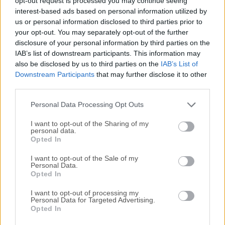
opt-out request is processed you may continue seeing
interest-based ads based on personal information utilized by
disponibles para su descarga sin costo alguno.
us or personal information disclosed to third parties prior to
your opt-out. You may separately opt-out of the further
Nos encantaría saber de ti
disclosure of your personal information by third parties on the
IAB’s list of downstream participants. This information may
Si tienes alguna pregunta o idea que desees compartir
also be disclosed by us to third parties on the
IAB’s List of
con nosotros, dirígete a nuestra
página de contacto
y
Downstream Participants
that may further disclose it to other
third parties.
háznoslo saber. ¡Valoramos tu opinión!
Personal Data Processing Opt Outs
I want to opt-out of the Sharing of my
personal data.
Opted In
I want to opt-out of the Sale of my
Personal Data.
Opted In
I want to opt-out of processing my
Personal Data for Targeted Advertising.
Opted In