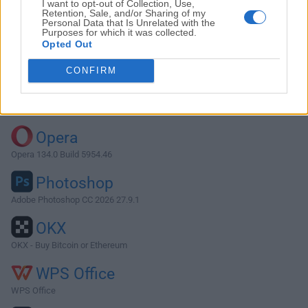
I want to opt-out of Collection, Use,
Retention, Sale, and/or Sharing of my
Personal Data that Is Unrelated with the
Purposes for which it was collected.
Descargar Fantastical 3.8.4
Opted Out
¿Por qué se publica esta aplicación en FileHorse? (
Más
CONFIRM
información
)
Top Descargas
Opera
Opera 134.0 Build 5954.46
Photoshop
Adobe Photoshop CC 2026 27.9.1
OKX
OKX - Buy Bitcoin or Ethereum
WPS Office
WPS Office