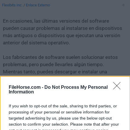
Flexibits Inc.
/
Enlace Externo
En ocasiones, las últimas versiones del software
pueden causar problemas al instalarse en dispositivos
más antiguos o dispositivos que ejecutan una versión
anterior del sistema operativo.
Los fabricantes de software suelen solucionar estos
problemas, pero puede llevarles algún tiempo.
Mientras tanto, puedes descargar e instalar una
versión anterior de
Fantastical 3.0.11
.
FileHorse.com -
Do Not Process My Personal
Information
Para aquellos interesados en descargar la versión más
reciente de
Fantastical for Mac
o leer nuestra reseña,
If you wish to opt-out of the sale, sharing to third parties, or
simplemente haz
clic aquí
.
processing of your personal or sensitive information for
targeted advertising by us, please use the below opt-out
Todas las versiones antiguas distribuidas en nuestro
section to confirm your selection. Please note that after your
sitio web son completamente libres de virus y están