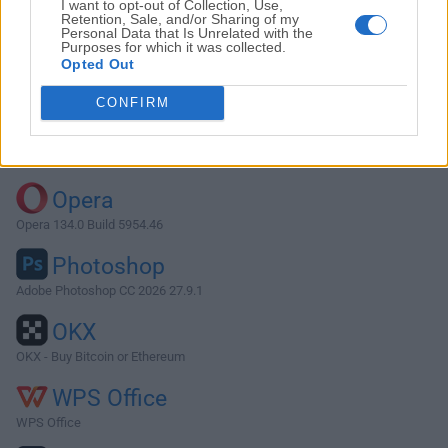
I want to opt-out of Collection, Use,
Retention, Sale, and/or Sharing of my
Personal Data that Is Unrelated with the
Purposes for which it was collected.
Descargar Fantastical 3.0.11
Opted Out
¿Por qué se publica esta aplicación en FileHorse? (
Más
CONFIRM
información
)
Top Descargas
Opera
Opera 134.0 Build 5954.46
Photoshop
Adobe Photoshop CC 2026 27.9.1
OKX
OKX - Buy Bitcoin or Ethereum
WPS Office
WPS Office