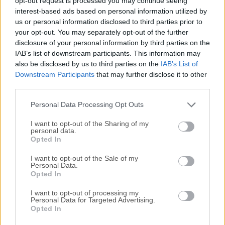
opt-out request is processed you may continue seeing
interest-based ads based on personal information utilized by
disponibles para su descarga sin costo alguno.
us or personal information disclosed to third parties prior to
your opt-out. You may separately opt-out of the further
Nos encantaría saber de ti
disclosure of your personal information by third parties on the
IAB’s list of downstream participants. This information may
Si tienes alguna pregunta o idea que desees compartir
also be disclosed by us to third parties on the
IAB’s List of
con nosotros, dirígete a nuestra
página de contacto
y
Downstream Participants
that may further disclose it to other
third parties.
háznoslo saber. ¡Valoramos tu opinión!
Personal Data Processing Opt Outs
I want to opt-out of the Sharing of my
personal data.
Opted In
I want to opt-out of the Sale of my
Personal Data.
Opted In
I want to opt-out of processing my
Personal Data for Targeted Advertising.
Opted In