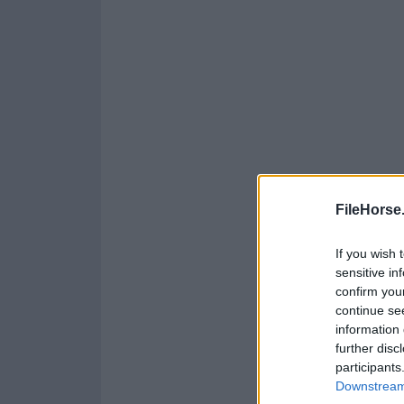
FileHorse
If you wish 
sensitive in
confirm you
continue se
information 
further disc
participants
Downstream 