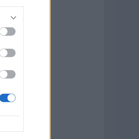
7.9.1
w
kets
PN
ás Populares »