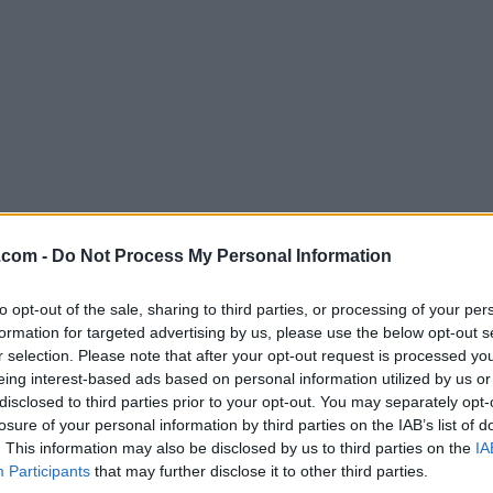
.com -
Do Not Process My Personal Information
Descargar ExpanDrive 7.7.6
¿Por qué se publica esta aplicación en FileHorse? (
Más in
to opt-out of the sale, sharing to third parties, or processing of your per
formation for targeted advertising by us, please use the below opt-out s
r selection. Please note that after your opt-out request is processed y
Imágenes
eing interest-based ads based on personal information utilized by us or
disclosed to third parties prior to your opt-out. You may separately opt-
losure of your personal information by third parties on the IAB’s list of
. This information may also be disclosed by us to third parties on the
IA
Participants
that may further disclose it to other third parties.