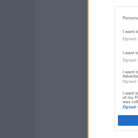
Persona
I want t
Opted 
I want t
Opted 
I want 
Advertis
Opted 
I want t
of my P
was col
Opted 