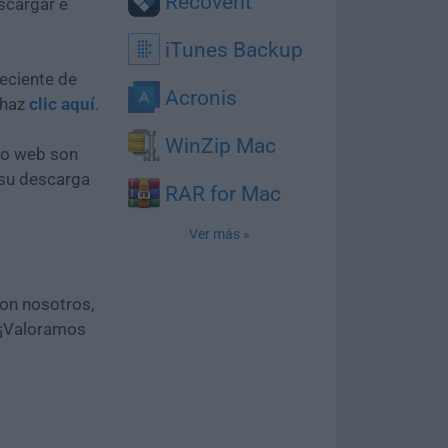
Recoverit
scargar e
iTunes Backup
eciente de
Acronis
 haz
clic aquí
.
WinZip Mac
tio web son
 su descarga
RAR for Mac
Ver más »
con nosotros,
 ¡Valoramos