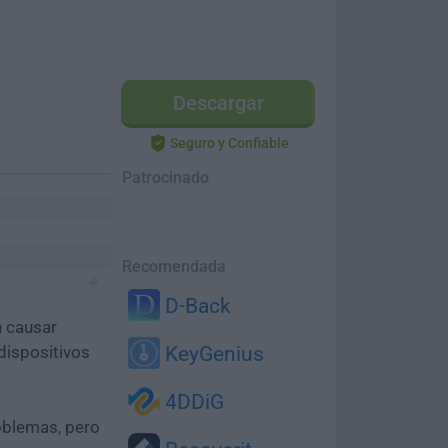
Descargar
Seguro y Confiable
Patrocinado
Recomendada
D-Back
n causar
dispositivos
KeyGenius
4DDiG
oblemas, pero