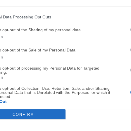
Top Descargas
l Data Processing Opt Outs
Opera
Photoshop
o opt-out of the Sharing of my personal data.
Opera 134.0 Build 5954.46
Adobe Photoshop CC 2026 2
In
OKX
WPS Office
o opt-out of the Sale of my Personal Data.
OKX - Buy Bitcoin or Ethereum
WPS Office
In
Adobe Acrobat
Cleamio
to opt-out of processing my Personal Data for Targeted
Adobe Acrobat Pro 2026.001.21771
Cleamio 3.4.0
ing.
In
Malwarebytes
TradingVie
o opt-out of Collection, Use, Retention, Sale, and/or Sharing
Malwarebytes 5.25.2
TradingView - Track All Mar
ersonal Data that Is Unrelated with the Purposes for which it
lected.
CleanMyMac
AdGuard V
Out
CleanMyMac X 5.2.10
AdGuard VPN for Mac 2.9.0
CONFIRM
Software m