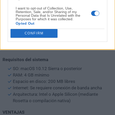
segura
I want to opt-out of Collection, Use,
Retention, Sale, and/or Sharing of my
Habilita la sincronización entre dispositivos en los
Personal Data that Is Unrelated with the
Purposes for which it was collected.
ajustes
Opted Out
Personaliza las notificaciones y los temas
CONFIRM
Gestiona los ajustes de cuenta y seguridad
Requisitos del sistema
SO: macOS 10.12 Sierra o posterior
RAM: 4 GB mínimo
Espacio en disco: 200 MB libres
Internet: Se requiere conexión de banda ancha
Arquitectura: Intel o Apple Silicon (mediante
Rosetta o compilación nativa)
VENTAJAS