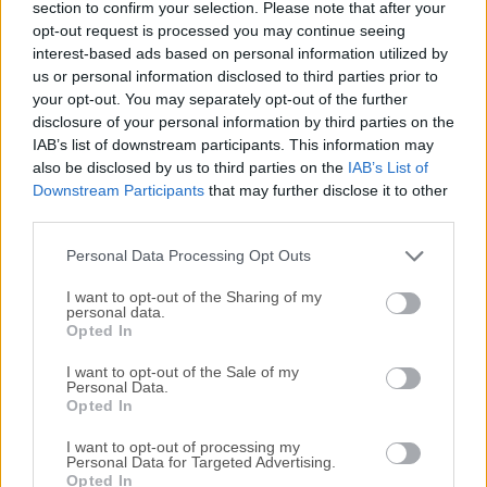
¿Necesitas que un grupo de personas diferentes se
section to confirm your selection. Please note that after your
opt-out request is processed you may continue seeing
pongan de acuerdo rápidamente? Puede ser una
interest-based ads based on personal information utilized by
colaboración entre equipos, empresas, familias,
us or personal information disclosed to third parties prior to
clubes... El acceso de invitado y la interoperabilidad de
your opt-out. You may separately opt-out of the further
la aplicación les permite conectarse a sus
disclosure of your personal information by third parties on the
herramientas preferidas y empezar a trabajar
IAB’s list of downstream participants. This information may
rápidamente.
also be disclosed by us to third parties on the
IAB’s List of
Downstream Participants
that may further disclose it to other
third parties.
Cómo usar
Personal Data Processing Opt Outs
Instala la aplicación arrastrándola a Aplicaciones
I want to opt-out of the Sharing of my
personal data.
Abre la aplicación y crea una o inicia sesión con una ID
Opted In
de Matrix
I want to opt-out of the Sale of my
Personal Data.
Opted In
Únete a salas públicas o inicia chats privados
I want to opt-out of processing my
Personal Data for Targeted Advertising.
Usa el cifrado de extremo a extremo para mensajería
Opted In