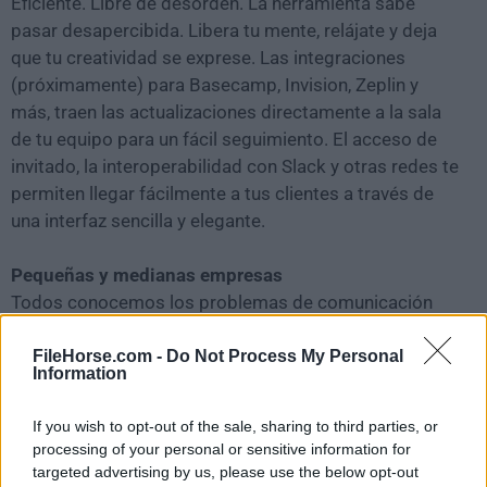
Eficiente. Libre de desorden. La herramienta sabe
pasar desapercibida. Libera tu mente, relájate y deja
que tu creatividad se exprese. Las integraciones
(próximamente) para Basecamp, Invision, Zeplin y
más, traen las actualizaciones directamente a la sala
de tu equipo para un fácil seguimiento. El acceso de
invitado, la interoperabilidad con Slack y otras redes te
permiten llegar fácilmente a tus clientes a través de
una interfaz sencilla y elegante.
Pequeñas y medianas empresas
Todos conocemos los problemas de comunicación
que se pueden encontrar incluso en las empresas más
pequeñas. Con el software, haz que todos se pongan
FileHorse.com -
Do Not Process My Personal
Information
de acuerdo sin problemas, ¡sin que tengan que
renunciar a sus herramientas existentes!
If you wish to opt-out of the sale, sharing to third parties, or
processing of your personal or sensitive information for
Equipos ad hoc
targeted advertising by us, please use the below opt-out