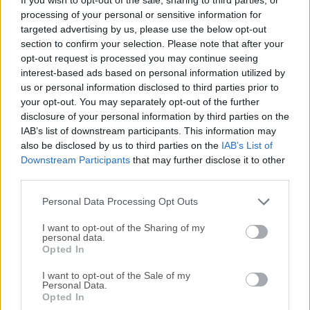
código abierto fiable y estable, diseñado específicamente
processing of your personal or sensitive information for
para ordenadores Mac, que permite a usuarios de todos los
targeted advertising by us, please use the below opt-out
niveles de conocimiento técnico cargar y jugar fácilmente a
section to confirm your selection. Please note that after your
juegos de Nintendo DS en sus ordenadores personales
opt-out request is processed you may continue seeing
utilizando archivos ROM de DS. Debido a su
interest-based ads based on personal information utilized by
compatibilidad de casi el 100% con el software de la
us or personal information disclosed to third parties prior to
consola y su amplio conjunto de funciones avanzadas,
your opt-out. You may separately opt-out of the further
disclosure of your personal information by third parties on the
este emulador representa una excelente opción para
IAB’s list of downstream participants. This information may
cualquiera que busque revivir sus recuerdos de la infancia
also be disclosed by us to third parties on the
IAB’s List of
o experimentar la emoción de jugar a juegos clásicos de
Downstream Participants
that may further disclose it to other
Nintendo DS en sus modernos dispositivos Mac.La
third parties.
versatilidad y facilidad de uso de este emulador lo
convierten en una solución ideal para una varied...
Personal Data Processing Opt Outs
I want to opt-out of the Sharing of my
personal data.
Opted In
I want to opt-out of the Sale of my
Personal Data.
Opted In