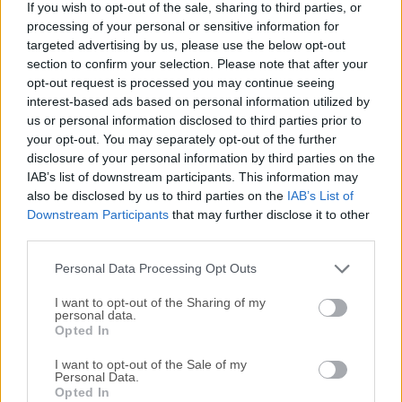
If you wish to opt-out of the sale, sharing to third parties, or
Guardar en todas tus aplicaciones, ¡para que puedas
processing of your personal or sensitive information for
hacerlo! ¿Usas macOS 15 Sequoia? Asegúrate de tener la
targeted advertising by us, please use the below opt-out
versión 6.1 para asegurar la compatibilidad.Ve más rápido:
section to confirm your selection. Please note that after your
Navega rápidamente por las carpetas con menús
opt-out request is processed you may continue seeing
jerárquicos que se expanden al pasar el ratón sobre
interest-based ads based on personal information utilized by
us or personal information disclosed to third parties prior to
ellos.Busca al instante: Escribe unos pocos caracteres de
your opt-out. You may separately opt-out of the further
un nombre de archivo o carpeta para abrirlo en un diálogo
disclosure of your personal information by third parties on the
de archivo o en el Finder.Simplemente haz clic: ¿Necesitas
IAB’s list of downstream participants. This information may
guardar un archivo en una carpeta que tienes abierta en el
also be disclosed by us to third parties on the
IAB’s List of
Finder? ¡Simplemente haz clic en la ventana del
Downstream Participants
that may further disclose it to other
Finder!Nota: En lugar de comprar una licencia para esta
third parties.
aplicación, en Setapp podrías obtener acceso a esta más
Personal Data Processing Opt Outs
otras más de 230 apl...
I want to opt-out of the Sharing of my
personal data.
Opted In
I want to opt-out of the Sale of my
Personal Data.
Opted In