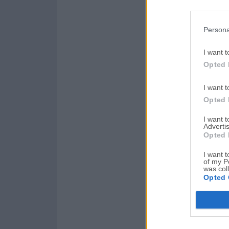
Persona
I want t
Opted 
I want t
Opted 
I want 
Advertis
Opted 
I want t
of my P
was col
Opted 