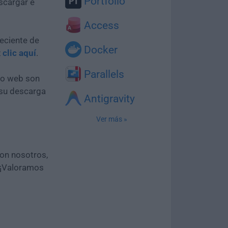
Portfolio
scargar e
Access
eciente de
Docker
z
clic aquí
.
Parallels
tio web son
 su descarga
Antigravity
Ver más »
con nosotros,
 ¡Valoramos