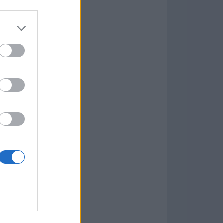
7.9.1
w
kets
PN
ás Populares »