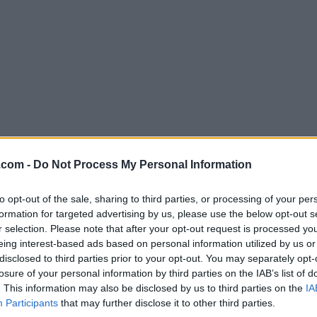
.com -
Do Not Process My Personal Information
Descargar DBeaver 24.1.0
¿Por qué se publica esta aplicación en FileHorse? (
Más in
to opt-out of the sale, sharing to third parties, or processing of your per
formation for targeted advertising by us, please use the below opt-out s
r selection. Please note that after your opt-out request is processed y
Imágenes
eing interest-based ads based on personal information utilized by us or
disclosed to third parties prior to your opt-out. You may separately opt-
losure of your personal information by third parties on the IAB’s list of
. This information may also be disclosed by us to third parties on the
IA
Participants
that may further disclose it to other third parties.