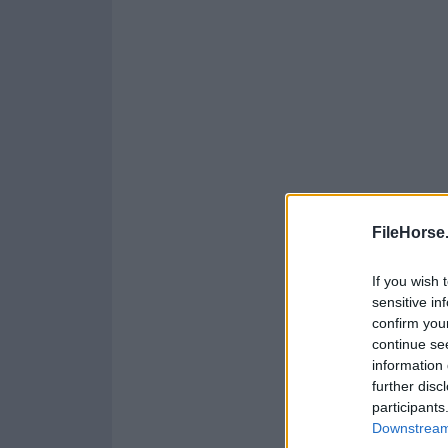
FileHorse
If you wish 
sensitive in
confirm you
continue se
information 
further disc
participants
Downstream 