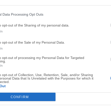
Top Descargas
l Data Processing Opt Outs
Opera
Photoshop
o opt-out of the Sharing of my personal data.
Opera 134.0 Build 5954.46
Adobe Photoshop CC 2026 2
In
OKX
WPS Office
o opt-out of the Sale of my Personal Data.
OKX - Buy Bitcoin or Ethereum
WPS Office
In
Adobe Acrobat
Cleamio
to opt-out of processing my Personal Data for Targeted
Adobe Acrobat Pro 2026.001.21771
Cleamio 3.4.0
ing.
In
Malwarebytes
TradingVie
o opt-out of Collection, Use, Retention, Sale, and/or Sharing
Malwarebytes 5.25.2
TradingView - Track All Mar
ersonal Data that Is Unrelated with the Purposes for which it
lected.
CleanMyMac
AdGuard V
Out
CleanMyMac X 5.2.10
AdGuard VPN for Mac 2.9.0
CONFIRM
Software m