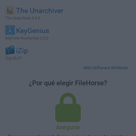
The Unarchiver
The Unarchiver 4.3.9
KeyGenius
iMyFone KeyGenius 2.2.0
iZip
iZip 26.07
Más Software Similares
¿Por qué elegir FileHorse?
Asegurar