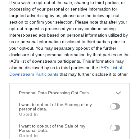
If you wish to opt-out of the sale, sharing to third parties, or
disco duro que puede recuperar tus fotos, videos,
processing of your personal or sensitive information for
documentos de: discos duros bloqueados, corruptos o que
targeted advertising by us, please use the below opt-out
no se montan.Disco duro formateado accidentalmente o
section to confirm your selection. Please note that after your
sistema operativo reinstalado. Eliminación previa, archivos
opt-out request is processed you may continue seeing
dañados o faltantes. La aplicación es un software de disco
interest-based ads based on personal information utilized by
us or personal information disclosed to third parties prior to
duro y recuperación de archivos fácil de usar. Funciona
your opt-out. You may separately opt-out of the further
cuando otro software de recuperación de ordenador ha
disclosure of your personal information by third parties on the
fallado.Una nueva característica potente que se encuentra
IAB’s list of downstream participants. This information may
en Data Rescue para macOS es BootWell. El disco duro
also be disclosed by us to third parties on the
IAB’s List of
principal de tu Mac (a veces denominado HD Principal o
Downstream Participants
that may further disclose it to other
Unidad de Arranque) es donde se almacenan todos los
third parties.
archivos de tu ordenador.Cuando hay un problema con este
Personal Data Processing Opt Outs
disco duro, puede se...
I want to opt-out of the Sharing of my
personal data.
Opted In
I want to opt-out of the Sale of my
Personal Data.
Opted In