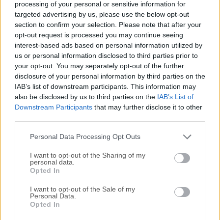
processing of your personal or sensitive information for
Cuenta con una interfaz fácil de usar con marcadores de
targeted advertising by us, please use the below opt-out
rápido acceso.La vista de esquema del navegador permite
section to confirm your selection. Please note that after your
explorar grandes estructuras de carpetas de manera
opt-out request is processed you may continue seeing
interest-based ads based on personal information utilized by
eficiente y puedes previsualizar archivos rápidamente con
us or personal information disclosed to third parties prior to
Quick Look.Para editar archivos, la integración perfecta con
your opt-out. You may separately opt-out of the further
varios editores externos facilita el cambio rápido de
disclosure of your personal information by third parties on the
contenido. Tanto Amazon CloudFront como Cloud Files de
IAB’s list of downstream participants. This information may
Rackspace se pueden configurar fácilmente para distribuir
also be disclosed by us to third parties on the
IAB’s List of
tu contenido en la nube.Muchas tecnologías del sistema
Downstream Participants
that may further disclose it to other
central de macOS como Spotlight, Bonjour y el Llavero son
third parties.
compatibles y una gra...
Personal Data Processing Opt Outs
I want to opt-out of the Sharing of my
personal data.
Opted In
I want to opt-out of the Sale of my
Personal Data.
Opted In