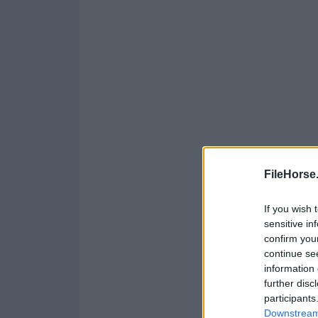
FileHorse
If you wish 
sensitive in
confirm you
continue se
information 
further disc
participants
Downstream 