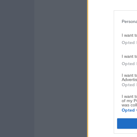
Persona
I want t
Opted 
I want t
Opted 
I want 
Advertis
Opted 
I want t
of my P
was col
Opted 