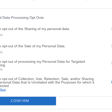
Top Descargas
l Data Processing Opt Outs
Opera
Photoshop
o opt-out of the Sharing of my personal data.
Opera 134.0 Build 5954.26
Adobe Photoshop CC 2026 2
In
OKX
WPS Office
o opt-out of the Sale of my Personal Data.
OKX - Buy Bitcoin or Ethereum
WPS Office
In
Adobe Acrobat
Cleamio
to opt-out of processing my Personal Data for Targeted
ing.
Adobe Acrobat Pro 2026.001.21771
Cleamio 3.4.0
In
Malwarebytes
TradingVie
o opt-out of Collection, Use, Retention, Sale, and/or Sharing
Malwarebytes 5.25.2
TradingView - Track All Mar
ersonal Data that Is Unrelated with the Purposes for which it
lected.
Out
CleanMyMac
AdGuard V
CleanMyMac X 5.2.10
AdGuard VPN for Mac 2.9.0
CONFIRM
Software m