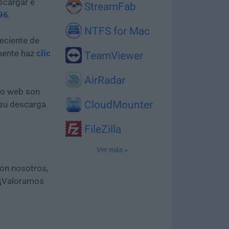
scargar e
StreamFab
96
.
NTFS for Mac
eciente de
mente haz
clic
TeamViewer
AirRadar
tio web son
CloudMounter
 su descarga
FileZilla
Ver más »
con nosotros,
 ¡Valoramos