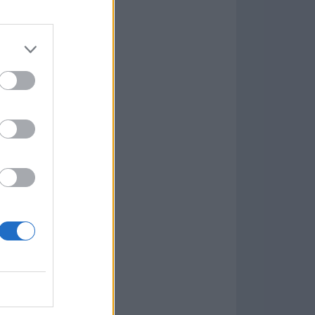
7.9.1
w
kets
PN
ás Populares »