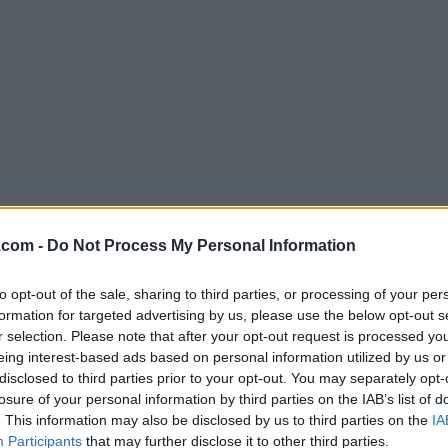
.com -
Do Not Process My Personal Information
Descargar Commander One 2.0.29
to opt-out of the sale, sharing to third parties, or processing of your per
¿Por qué se publica esta aplicación en FileHorse? (
Más in
formation for targeted advertising by us, please use the below opt-out s
r selection. Please note that after your opt-out request is processed y
Imágenes
eing interest-based ads based on personal information utilized by us or
disclosed to third parties prior to your opt-out. You may separately opt-
losure of your personal information by third parties on the IAB’s list of
. This information may also be disclosed by us to third parties on the
IA
Participants
that may further disclose it to other third parties.