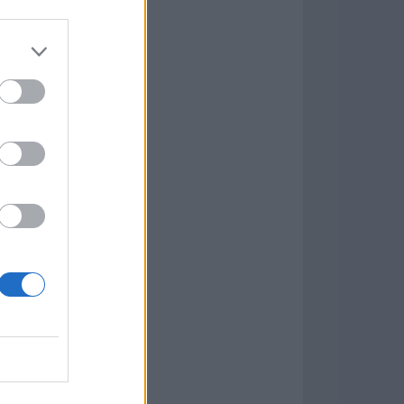
7.9.1
w
kets
PN
ás Populares »