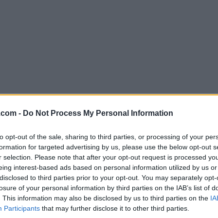
.com -
Do Not Process My Personal Information
Descargar Cocktail 15.3.2
¿Por qué se publica esta aplicación en FileHorse? (
Más in
to opt-out of the sale, sharing to third parties, or processing of your per
formation for targeted advertising by us, please use the below opt-out s
r selection. Please note that after your opt-out request is processed y
Imágenes
eing interest-based ads based on personal information utilized by us or
disclosed to third parties prior to your opt-out. You may separately opt-
losure of your personal information by third parties on the IAB’s list of
. This information may also be disclosed by us to third parties on the
IA
Participants
that may further disclose it to other third parties.