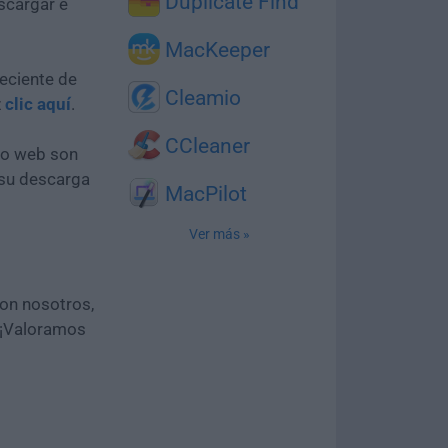
Duplicate Find
scargar e
MacKeeper
eciente de
Cleamio
z
clic aquí
.
CCleaner
tio web son
 su descarga
MacPilot
Ver más »
con nosotros,
 ¡Valoramos