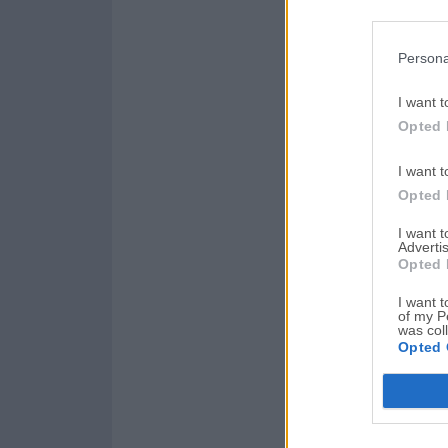
Persona
I want t
Opted 
I want t
Opted 
I want 
Advertis
Opted 
I want t
of my P
was col
Opted 