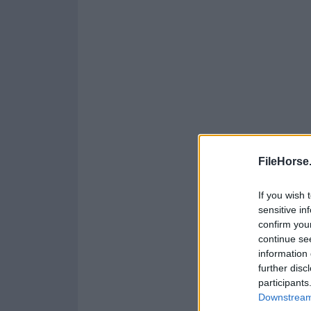
FileHorse
If you wish 
sensitive in
confirm you
continue se
information 
further disc
participants
Downstream 