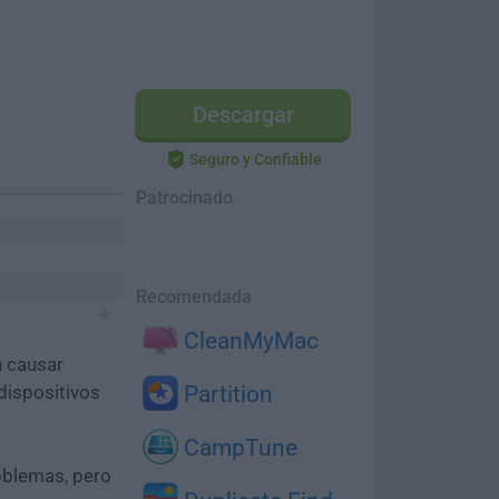
Descargar
Seguro y Confiable
Patrocinado
Recomendada
CleanMyMac
n causar
dispositivos
Partition
CampTune
oblemas, pero