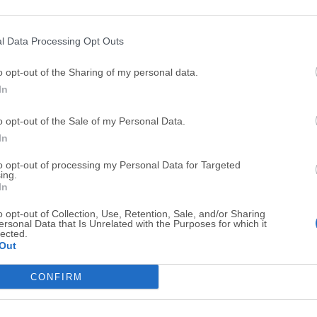
Top Descargas
l Data Processing Opt Outs
Opera
Photoshop
o opt-out of the Sharing of my personal data.
Opera 134.0 Build 5954.46
Adobe Photoshop CC 2026 2
In
OKX
WPS Office
o opt-out of the Sale of my Personal Data.
OKX - Buy Bitcoin or Ethereum
WPS Office
In
Adobe Acrobat
Cleamio
to opt-out of processing my Personal Data for Targeted
Adobe Acrobat Pro 2026.001.21771
Cleamio 3.4.0
ing.
In
Malwarebytes
TradingVie
o opt-out of Collection, Use, Retention, Sale, and/or Sharing
Malwarebytes 5.25.2
TradingView - Track All Mar
ersonal Data that Is Unrelated with the Purposes for which it
lected.
CleanMyMac
AdGuard V
Out
CleanMyMac X 5.2.10
AdGuard VPN for Mac 2.9.0
CONFIRM
Software m