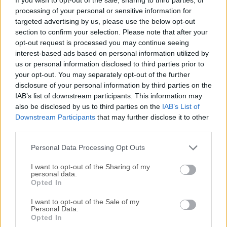
te permite limpiar, reparar y optimizar tu Mac. Es un potente
processing of your personal or sensitive information for
conjunto de herramientas digitales que ayuda a cientos de
targeted advertising by us, please use the below opt-out
miles de usuarios de Mac en todo el mundo a sacar el
section to confirm your selection. Please note that after your
máximo partido de sus ordenadores cada día.La aplicación
opt-out request is processed you may continue seeing
ofrece una mezcla perfecta de herramientas de
interest-based ads based on personal information utilized by
mantenimiento y ajustes, todo accesible a través de una
us or personal information disclosed to third parties prior to
interfaz limpia y fácil de usar. Las características de la
your opt-out. You may separately opt-out of the further
disclosure of your personal information by third parties on the
aplicación están organizadas en cinco categorías que te
IAB’s list of downstream participants. This information may
ayudan a gestionar varios aspectos de tu
also be disclosed by us to third parties on the
IAB’s List of
ordenador.También viene con un modo Piloto automático
Downstream Participants
that may further disclose it to other
que te permite simplemente pulsar un botón y relajarte,
third parties.
sabiendo que Cocktail para macOS se encargará del
resto.Cocktail para Ma...
Personal Data Processing Opt Outs
I want to opt-out of the Sharing of my
personal data.
Opted In
I want to opt-out of the Sale of my
Personal Data.
Opted In