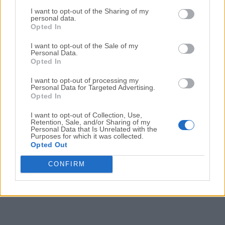
I want to opt-out of the Sharing of my
Clover Configurator 5.18.0.0
personal data.
Fecha Publicado: 17 may.. 2021 (hace 5 años)
Opted In
I want to opt-out of the Sale of my
Clover Configurator 5.17.4.4
Personal Data.
Fecha Publicado: 22 mar.. 2021 (hace 5 años)
Opted In
Clover Configurator 5.17.4.3
I want to opt-out of processing my
Personal Data for Targeted Advertising.
Fecha Publicado: 05 mar.. 2021 (hace 5 años)
Opted In
I want to opt-out of Collection, Use,
Retention, Sale, and/or Sharing of my
Personal Data that Is Unrelated with the
1
2
3
Purposes for which it was collected.
Opted Out
CONFIRM