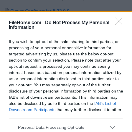
Clover Configurator 5.23.0.0
Fecha Publicado: 31 ago.. 2022 (hace 4 años)
FileHorse.com -
Do Not Process My Personal
Information
Clover Configurator 5.22.0.0
Fecha Publicado: 02 mar.. 2022 (hace 4 años)
If you wish to opt-out of the sale, sharing to third parties, or
processing of your personal or sensitive information for
Clover Configurator 5.21.0.0
targeted advertising by us, please use the below opt-out
Fecha Publicado: 16 dic.. 2021 (hace 5 años)
section to confirm your selection. Please note that after your
opt-out request is processed you may continue seeing
Clover Configurator 5.20.0.0
interest-based ads based on personal information utilized by
Fecha Publicado: 06 dic.. 2021 (hace 5 años)
us or personal information disclosed to third parties prior to
your opt-out. You may separately opt-out of the further
Clover Configurator 5.18.3.0
disclosure of your personal information by third parties on the
Fecha Publicado: 03 jun.. 2021 (hace 5 años)
IAB’s list of downstream participants. This information may
also be disclosed by us to third parties on the
IAB’s List of
Clover Configurator 5.18.2.0
Downstream Participants
that may further disclose it to other
Fecha Publicado: 21 may.. 2021 (hace 5 años)
third parties.
Clover Configurator 5.18.1.0
Personal Data Processing Opt Outs
Fecha Publicado: 20 may.. 2021 (hace 5 años)