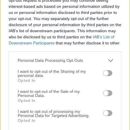
opt-out request is processed you may continue seeing
interest-based ads based on personal information utilized by
disponibles para su descarga sin costo alguno.
us or personal information disclosed to third parties prior to
your opt-out. You may separately opt-out of the further
Nos encantaría saber de ti
disclosure of your personal information by third parties on the
IAB’s list of downstream participants. This information may
Si tienes alguna pregunta o idea que desees compartir
also be disclosed by us to third parties on the
IAB’s List of
con nosotros, dirígete a nuestra
página de contacto
y
Downstream Participants
that may further disclose it to other
third parties.
háznoslo saber. ¡Valoramos tu opinión!
Personal Data Processing Opt Outs
I want to opt-out of the Sharing of my
personal data.
Opted In
I want to opt-out of the Sale of my
Personal Data.
Opted In
I want to opt-out of processing my
Personal Data for Targeted Advertising.
Opted In