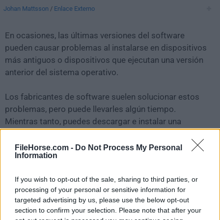
Johan Mattsson
/
Enlace Externo
En ocasiones, las últimas versiones del software
pueden causar problemas al instalarse en dispositivos
más antiguos o dispositivos que ejecutan una versión
anterior del sistema operativo.
Los fabricantes de software suelen solucionar estos
problemas, pero puede llevarles algún tiempo.
Mientras tanto, puedes descargar e instalar una
versión anterior de
BirdFont 5.0.22
.
FileHorse.com -
Do Not Process My Personal
Information
Para aquellos interesados en descargar la versión más
reciente de
BirdFont for Mac
o leer nuestra reseña,
If you wish to opt-out of the sale, sharing to third parties, or
simplemente haz
clic aquí
.
processing of your personal or sensitive information for
targeted advertising by us, please use the below opt-out
Todas las versiones antiguas distribuidas en nuestro
section to confirm your selection. Please note that after your
sitio web son completamente libres de virus y están