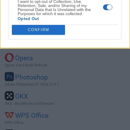
I want to opt-out of Collection, Use,
Retention, Sale, and/or Sharing of my
Personal Data that Is Unrelated with the
Purposes for which it was collected.
Descargar BirdFont 5.0.22
Opted Out
¿Por qué se publica esta aplicación en FileHorse? (
Más
CONFIRM
información
)
Top Descargas
Opera
Opera 134.0 Build 5954.46
Photoshop
Adobe Photoshop CC 2026 27.9.1
OKX
OKX - Buy Bitcoin or Ethereum
WPS Office
WPS Office