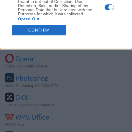
I want to opt-out of Collection, Use,
Retention, Sale, and/or Sharing of my
Personal Data that Is Unrelated with the
Purposes for which it was collected.
Descargar BirdFont 4.22.3
Opted Out
¿Por qué se publica esta aplicación en FileHorse? (
Más
CONFIRM
información
)
Top Descargas
Opera
Opera 134.0 Build 5954.46
Photoshop
Adobe Photoshop CC 2026 27.9.1
OKX
OKX - Buy Bitcoin or Ethereum
WPS Office
WPS Office