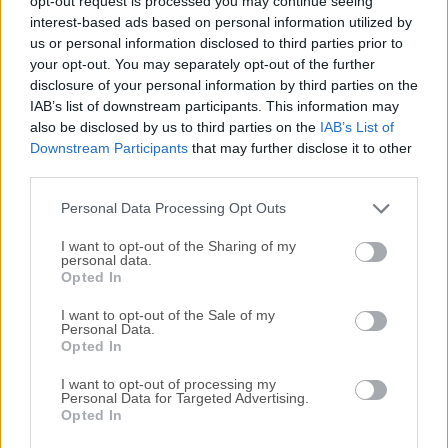
opt-out request is processed you may continue seeing
interest-based ads based on personal information utilized by
disponibles para su descarga sin costo alguno.
us or personal information disclosed to third parties prior to
your opt-out. You may separately opt-out of the further
Nos encantaría saber de ti
disclosure of your personal information by third parties on the
IAB’s list of downstream participants. This information may
Si tienes alguna pregunta o idea que desees compartir
also be disclosed by us to third parties on the
IAB’s List of
con nosotros, dirígete a nuestra
página de contacto
y
Downstream Participants
that may further disclose it to other
third parties.
háznoslo saber. ¡Valoramos tu opinión!
Personal Data Processing Opt Outs
I want to opt-out of the Sharing of my
personal data.
Opted In
I want to opt-out of the Sale of my
Personal Data.
Opted In
I want to opt-out of processing my
Personal Data for Targeted Advertising.
Opted In