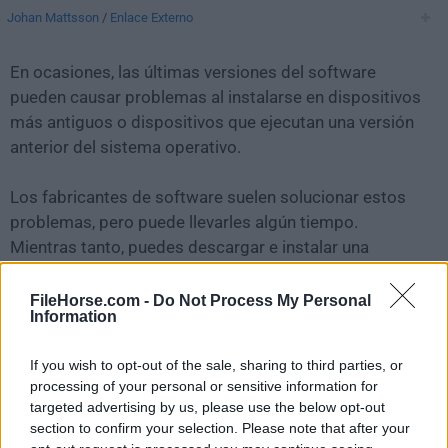
Johan Mattsson
/
Enlace Externo
En ocasiones, las últimas versiones del software
pueden causar problemas al instalarse en dispositivos
más antiguos o dispositivos que ejecutan una versión
anterior del sistema operativo.
Los fabricantes de software suelen solucionar estos
problemas, pero puede llevarles algún tiempo.
Mientras tanto, puedes descargar e instalar una
versión anterior de
BirdFont 4.22.3
.
FileHorse.com -
Do Not Process My Personal
Information
Para aquellos interesados en descargar la versión más
reciente de
BirdFont for Mac
o leer nuestra reseña,
If you wish to opt-out of the sale, sharing to third parties, or
simplemente haz
clic aquí
.
processing of your personal or sensitive information for
targeted advertising by us, please use the below opt-out
Todas las versiones antiguas distribuidas en nuestro
section to confirm your selection. Please note that after your
sitio web son completamente libres de virus y están