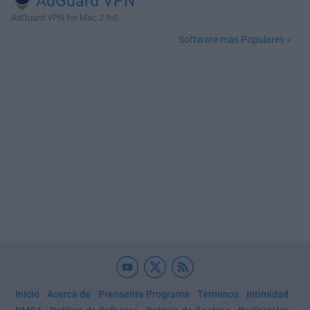
AdGuard VPN
AdGuard VPN for Mac 2.9.0
Software más Populares »
Inicio
Acerca de
Prensente Programa
Términos
Intimidad