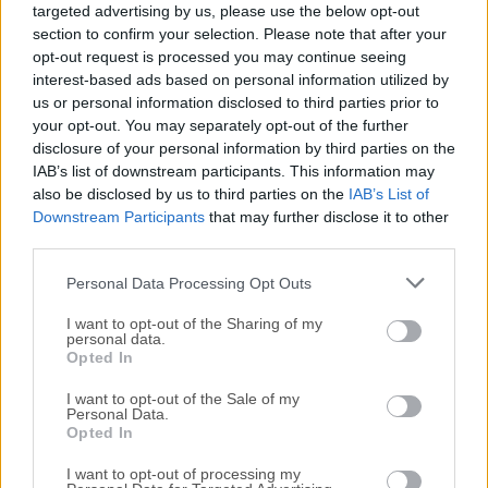
reseña, simplemente haz
clic aquí
.
targeted advertising by us, please use the below opt-out
section to confirm your selection. Please note that after your
Todas las versiones antiguas distribuidas en nuestro
opt-out request is processed you may continue seeing
sitio web son completamente libres de virus y están
interest-based ads based on personal information utilized by
us or personal information disclosed to third parties prior to
disponibles para su descarga sin costo alguno.
your opt-out. You may separately opt-out of the further
disclosure of your personal information by third parties on the
Nos encantaría saber de ti
IAB’s list of downstream participants. This information may
also be disclosed by us to third parties on the
IAB’s List of
Si tienes alguna pregunta o idea que desees compartir
Downstream Participants
that may further disclose it to other
third parties.
con nosotros, dirígete a nuestra
página de contacto
y
háznoslo saber. ¡Valoramos tu opinión!
Personal Data Processing Opt Outs
I want to opt-out of the Sharing of my
personal data.
Opted In
I want to opt-out of the Sale of my
Personal Data.
Opted In
I want to opt-out of processing my