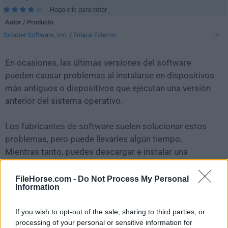
Haga clic para votar
Autor / Producto
Scooter Software, Inc.
/
Enlace Externo
En ocasiones, las últimas versiones del software
pueden causar problemas al instalarse en dispositivos
más antiguos o dispositivos que ejecutan una versión
anterior del sistema operativo.
Los fabricantes de software suelen solucionar estos
problemas, pero puede llevarles algún tiempo.
Mientras tanto, puedes descargar e instalar una
versión anterior de
Beyond Compare 4.3.7 Build
25118
.
FileHorse.com -
Do Not Process My Personal
Information
Para aquellos interesados en descargar la versión más
If you wish to opt-out of the sale, sharing to third parties, or
reciente de
Beyond Compare for Mac
o leer nuestra
processing of your personal or sensitive information for