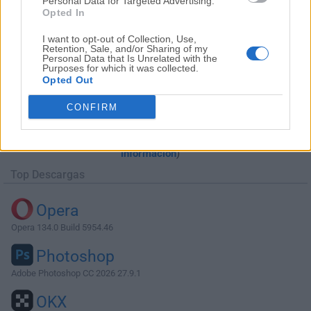
Personal Data for Targeted Advertising.
Opted In
I want to opt-out of Collection, Use,
Retention, Sale, and/or Sharing of my
Personal Data that Is Unrelated with the
Purposes for which it was collected.
Opted Out
Descargar Beyond Compare 4.3.7 Build
CONFIRM
25118
¿Por qué se publica esta aplicación en FileHorse? (
Más
información
)
Top Descargas
Opera
Opera 134.0 Build 5954.46
Photoshop
Adobe Photoshop CC 2026 27.9.1
OKX