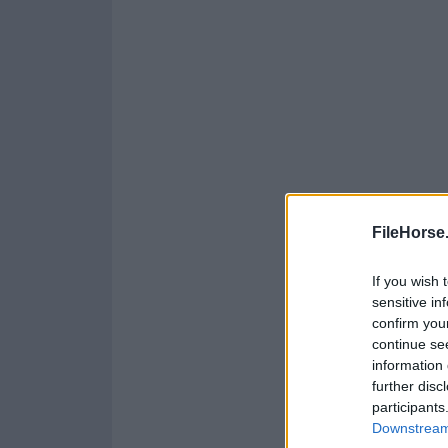
FileHorse
If you wish 
sensitive in
confirm you
continue se
information 
further disc
participants
Downstream 