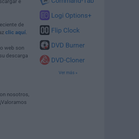
Command-Tab
scargar e
Logi Options+
eciente de
Flip Clock
haz
clic aquí
.
DVD Burner
tio web son
 su descarga
DVD-Cloner
Ver más »
con nosotros,
 ¡Valoramos