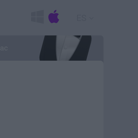
ES
Mac