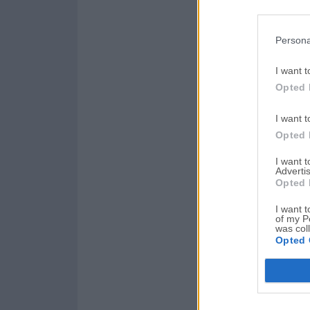
Persona
I want t
Opted 
I want t
Opted 
I want 
Advertis
Opted 
I want t
of my P
was col
Opted 