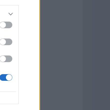
7.9.1
w
kets
PN
ás Populares »