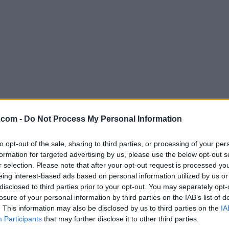
.com -
Do Not Process My Personal Information
Descargar Bartender 5.1.2
¿Por qué se publica esta aplicación en FileHorse? (
Más in
to opt-out of the sale, sharing to third parties, or processing of your per
formation for targeted advertising by us, please use the below opt-out s
r selection. Please note that after your opt-out request is processed y
Imágenes
eing interest-based ads based on personal information utilized by us or
disclosed to third parties prior to your opt-out. You may separately opt-
losure of your personal information by third parties on the IAB’s list of
. This information may also be disclosed by us to third parties on the
IA
Participants
that may further disclose it to other third parties.