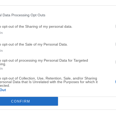
Top Descargas
l Data Processing Opt Outs
Opera
Photoshop
o opt-out of the Sharing of my personal data.
Opera 134.0 Build 5954.26
Adobe Photoshop CC 2026 2
In
OKX
WPS Office
o opt-out of the Sale of my Personal Data.
OKX - Buy Bitcoin or Ethereum
WPS Office
In
Adobe Acrobat
Cleamio
to opt-out of processing my Personal Data for Targeted
Adobe Acrobat Pro 2026.001.21771
Cleamio 3.4.0
ing.
In
Malwarebytes
TradingVie
o opt-out of Collection, Use, Retention, Sale, and/or Sharing
Malwarebytes 5.25.2
TradingView - Track All Mar
ersonal Data that Is Unrelated with the Purposes for which it
lected.
CleanMyMac
AdGuard V
Out
CleanMyMac X 5.2.10
AdGuard VPN for Mac 2.9.0
CONFIRM
Software m