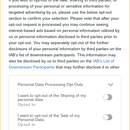
audio de código abierto que ofrece a los usuarios de todos
processing of your personal or sensitive information for
los niveles técnicos un conjunto completo de herramientas
targeted advertising by us, please use the below opt-out
para la grabación de audio y edición, satisfaciendo las
section to confirm your selection. Please note that after your
necesidades tanto de usuarios domésticos, estudiantes
opt-out request is processed you may continue seeing
como profesionales. Esta aplicación multiplataforma está
interest-based ads based on personal information utilized by
diseñada desde cero para ser fácil de usar, lo que la
us or personal information disclosed to third parties prior to
convierte en una excelente opción para podcasters, artistas
your opt-out. You may separately opt-out of the further
disclosure of your personal information by third parties on the
de doblaje y cualquiera que busque grabar y editar archivos
IAB’s list of downstream participants. This information may
de audio tanto para proyectos más cortos (notas de voz)
also be disclosed by us to third parties on the
IAB’s List of
como para proyectos de formato largo (como podcasts,
Downstream Participants
that may further disclose it to other
locuciones de audio, audiolibros y más).Con su capacidad
third parties.
para grabar y reproducir sonidos, importar, exportar varios
...
Personal Data Processing Opt Outs
I want to opt-out of the Sharing of my
personal data.
Opted In
I want to opt-out of the Sale of my
Personal Data.
Opted In