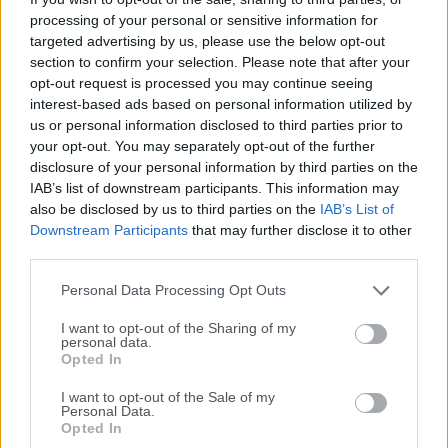
processing of your personal or sensitive information for
programadores y desarrolladores de software que
targeted advertising by us, please use the below opt-out
necesitan realizar un seguimiento de grandes proyectos de
section to confirm your selection. Please note that after your
codificación y simplificar las sesiones de codificación con
opt-out request is processed you may continue seeing
una gran cantidad de herramientas optimizadas para
interest-based ads based on personal information utilized by
ayudar a codificar.AVISO: Después de una importante
us or personal information disclosed to third parties prior to
brecha de seguridad en la plataforma GitHub a finales de
your opt-out. You may separately opt-out of the further
2022 y la aparición de nuevas tecnologías que podrían
disclosure of your personal information by third parties on the
IAB’s list of downstream participants. This information may
servir mejor a los codificadores de software, el equipo que
also be disclosed by us to third parties on the
IAB’s List of
apoyó el desarrollo de esta aplicación decidió
Downstream Participants
that may further disclose it to other
descontinuarla. Su flexibilidad le permitió integrarse sin
third parties.
problemas con otras herramientas y servicios, lo que lo
convirtió en una opción ideal para desarro...
Personal Data Processing Opt Outs
I want to opt-out of the Sharing of my
personal data.
Opted In
I want to opt-out of the Sale of my
Personal Data.
Opted In