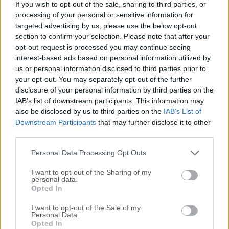
If you wish to opt-out of the sale, sharing to third parties, or
(IDE) de nivel profesional diseñado específicamente para
processing of your personal or sensitive information for
programar y desarrollar microcontroladores de la línea de
targeted advertising by us, please use the below opt-out
dispositivos Arduino.Esta solución de software es
section to confirm your selection. Please note that after your
ampliamente utilizada hoy en día tanto por aficionados
opt-out request is processed you may continue seeing
como por profesionales por sus herramientas de desarrollo
interest-based ads based on personal information utilized by
us or personal information disclosed to third parties prior to
de software flexibles y sus amplias funciones destinadas a
your opt-out. You may separately opt-out of the further
soportar proyectos de todo tipo y tamaño.Incluye un editor
disclosure of your personal information by third parties on the
de código con resaltado de sintaxis, un depurador y un
IAB’s list of downstream participants. This information may
gestor de bibliotecas, lo que facilita escribir, depurar y
also be disclosed by us to third parties on the
IAB’s List of
probar código. El IDE también es compatible con una
Downstream Participants
that may further disclose it to other
variedad de microcontroladores de diferentes fabricantes,
third parties.
permitiendo a los usuarios trabajar con una amplia gama
Personal Data Processing Opt Outs
de disposi...
I want to opt-out of the Sharing of my
personal data.
Opted In
I want to opt-out of the Sale of my
Personal Data.
Opted In