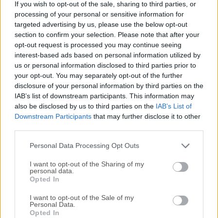
If you wish to opt-out of the sale, sharing to third parties, or
y puertos muy rápido. Puede escanear direcciones IP en
processing of your personal or sensitive information for
cualquier rango así como cualquiera de sus puertos. Es
targeted advertising by us, please use the below opt-out
multiplataforma y ligero. No requiere ninguna instalación,
section to confirm your selection. Please note that after your
se puede copiar y usar libremente en cualquier lugar.
opt-out request is processed you may continue seeing
Escanea redes locales y también Internet Rango IP,
interest-based ads based on personal information utilized by
us or personal information disclosed to third parties prior to
aleatorio o archivo en cualquier formato Exporta resultados
your opt-out. You may separately opt-out of the further
en muchos formatos Extensible con muchos recuperadores
disclosure of your personal information by third parties on the
de datos Proporciona interfaz de línea de comandos Más
IAB’s list of downstream participants. This information may
de 30 millones de descargas Gratuito y de código abierto
also be disclosed by us to third parties on the
IAB’s List of
Funciona en Windows, Mac y Linux Instalación no
Downstream Participants
that may further disclose it to other
requerida Angry IP scanner simplemente hace ping a cada
third parties.
dirección IP para comprobar si está activa, luego
Personal Data Processing Opt Outs
opcionalmente resuelve s...
I want to opt-out of the Sharing of my
personal data.
Opted In
I want to opt-out of the Sale of my
Personal Data.
Opted In