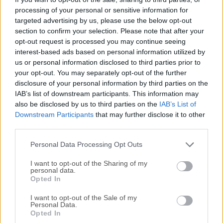
processing of your personal or sensitive information for
segura, fácil de usar y en la que puedes confiar. La
targeted advertising by us, please use the below opt-out
herramienta funciona sin problemas en todos tus
section to confirm your selection. Please note that after your
dispositivos para que puedas mantenerte
opt-out request is processed you may continue seeing
conectado.Puedes usar Amazon Chime para macOS para
interest-based ads based on personal information utilized by
reuniones en línea, videoconferencias, llamadas, chats y
us or personal information disclosed to third parties prior to
para compartir contenido, tanto dentro como fuera de tu
your opt-out. You may separately opt-out of the further
organización. Esta aplicación te permite trabajar
disclosure of your personal information by third parties on the
IAB’s list of downstream participants. This information may
productivamente desde cualquier lugar.Haz que tus
also be disclosed by us to third parties on the
IAB’s List of
reuniones en línea sean sencillas con este software. Las
Downstream Participants
that may further disclose it to other
reuniones comienzan a tiempo y son fáciles de unirse. Las
third parties.
reuniones te llaman, y con un solo toque o clic, puedes
unirte o notificar a los participantes que llegas tard...
Personal Data Processing Opt Outs
I want to opt-out of the Sharing of my
personal data.
Opted In
I want to opt-out of the Sale of my
Personal Data.
Opted In