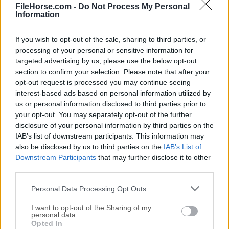
FileHorse.com -
Do Not Process My Personal
Information
If you wish to opt-out of the sale, sharing to third parties, or
¡Disfruta de la creatividad a toda velocidad!
processing of your personal or sensitive information for
targeted advertising by us, please use the below opt-out
section to confirm your selection. Please note that after your
Los efectos premium (
Maestro y Multiestilo
),
opt-out request is processed you may continue seeing
disponibles solo en las versiones Home Deluxe y
interest-based ads based on personal information utilized by
Business, ahora pueden usarse incluso con las
us or personal information disclosed to third parties prior to
licencias Home, pero con una marca de agua. Esto se
your opt-out. You may separately opt-out of the further
hizo para dar a los propietarios de la versión Home la
disclosure of your personal information by third parties on the
IAB’s list of downstream participants. This information may
oportunidad de probar todos los estilos de Sketch.
also be disclosed by us to third parties on the
IAB’s List of
Downstream Participants
that may further disclose it to other
Lo mismo se aplica a la opción de Sombreado
third parties.
Cruzado en el estilo Artístico. La casilla de verificación
Personal Data Processing Opt Outs
es accesible para las licencias Home Deluxe y
Business. Todos los preajustes con las características
I want to opt-out of the Sharing of my
premium en la versión Home también se aplican con la
personal data.
Opted In
marca de agua AKVIS.