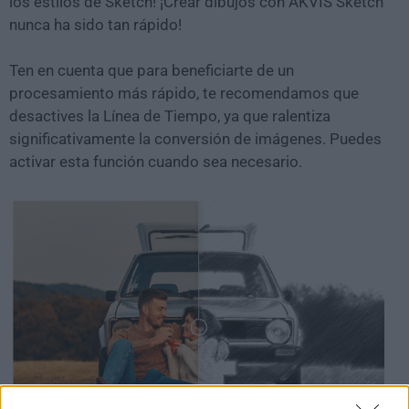
los estilos de Sketch! ¡Crear dibujos con AKVIS Sketch
nunca ha sido tan rápido!
Ten en cuenta que para beneficiarte de un
procesamiento más rápido, te recomendamos que
desactives la Línea de Tiempo, ya que ralentiza
significativamente la conversión de imágenes. Puedes
activar esta función cuando sea necesario.