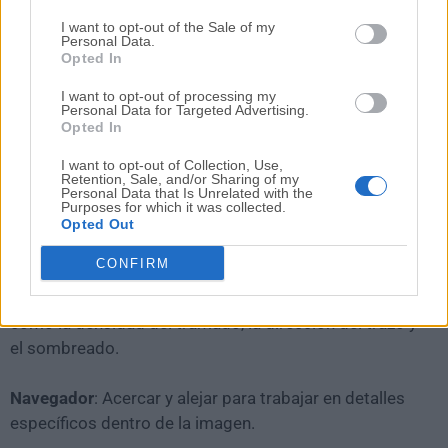
I want to opt-out of the Sale of my
Personal Data.
Interfaz de Usuario
Opted In
I want to opt-out of processing my
Área de Previsualización de Imagen
: Visualiza los
Personal Data for Targeted Advertising.
cambios en tiempo real a medida que ajustas la
Opted In
configuración.
I want to opt-out of Collection, Use,
Retention, Sale, and/or Sharing of my
Personal Data that Is Unrelated with the
Barra de Herramientas
: Proporciona acceso rápido a
Purposes for which it was collected.
herramientas esenciales como estilos de boceto,
Opted Out
coloración y decoraciones.
CONFIRM
Panel de Ajustes
: Personaliza varios parámetros,
como la densidad del tramado, la dirección del trazo y
el sombreado.
Navegador
: Acercar y alejar para trabajar en detalles
específicos dentro de la imagen.