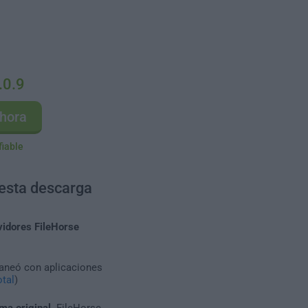
.0.9
hora
fiable
 esta descarga
vidores FileHorse
caneó con aplicaciones
tal
)
ma original
. FileHorse