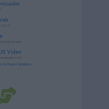
nloader
0
Grab
 3.9.15
e
esktop for Mac
US Video
ownloader 2.8.8
s Software Similares