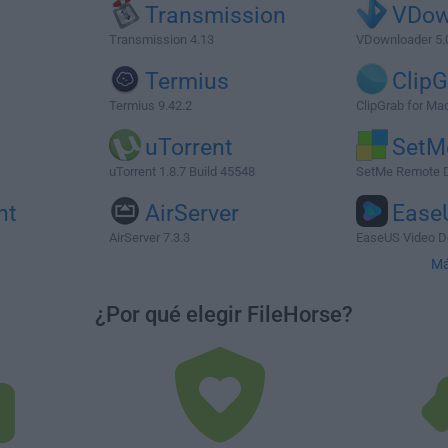
Transmission
VDow
Transmission 4.13
VDownloader 5.
Termius
Clip
Termius 9.42.2
ClipGrab for Mac
uTorrent
SetM
uTorrent 1.8.7 Build 45548
SetMe Remote D
nt
AirServer
Ease
AirServer 7.3.3
EaseUS Video D
Má
¿Por qué elegir FileHorse?