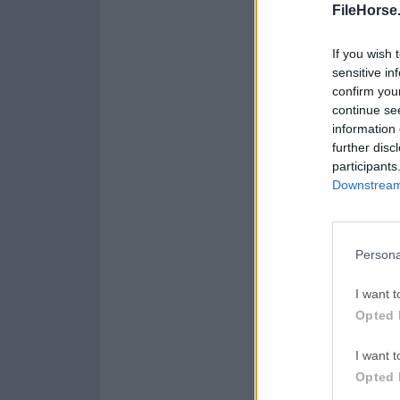
FileHorse
Opera 134.0 Build 5954.
WPS Offi
If you wish 
WPS Office
sensitive in
confirm you
Malwareb
continue se
information 
Malwarebytes 5.25.2
further disc
AdGuard
participants
Downstream 
AdGuard VPN for Mac 2.
Persona
Acerca de AirRadar
I want t
Con AirRadar para M
Opted 
escanear redes abier
grafica la intensida
I want t
alcance.Ya sea que 
Opted 
la playa, o si tiene