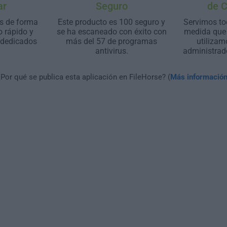
ar
Seguro
de 
s de forma
Este producto es 100 seguro y
Servimos to
o rápido y
se ha escaneado con éxito con
medida que 
 dedicados
más del 57 de programas
utilizam
antivirus.
administrad
¿Por qué se publica esta aplicación en FileHorse? (
Más informació