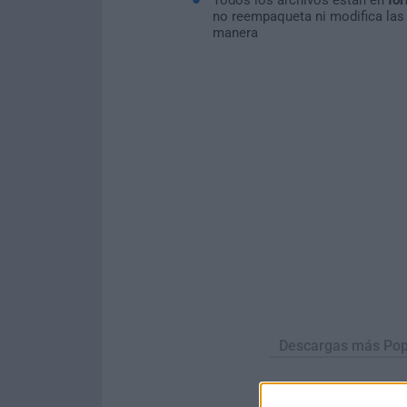
no reempaqueta ni modifica las
manera
Descargas más Pop
Opera