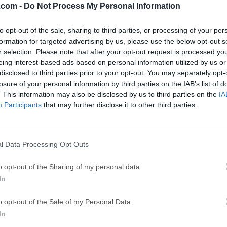
.com -
Do Not Process My Personal Information
26
Adobe Photoshop CC 2026 27.9.1
OKX - Buy Bitco
ce
Adobe Acrobat
Clea
to opt-out of the sale, sharing to third parties, or processing of your per
formation for targeted advertising by us, please use the below opt-out s
Adobe Acrobat Pro 2026.001.21771
Cleamio 3.4.0
r selection. Please note that after your opt-out request is processed y
ytes
TradingView
Clea
eing interest-based ads based on personal information utilized by us or
disclosed to third parties prior to your opt-out. You may separately opt-
TradingView - Track All Markets
CleanMyMac X 5
losure of your personal information by third parties on the IAB’s list of
 VPN
LockWiper
Parti
. This information may also be disclosed by us to third parties on the
IA
Participants
that may further disclose it to other third parties.
9.0
iMyFone LockWiper 8.1.3
EaseUS Partitio
Softw
l Data Processing Opt Outs
 for Mac
o opt-out of the Sharing of my personal data.
ac, ¡escanear redes inalámbricas es ahora más fácil y personal
In
tas y etiquetarlas como favoritas o filtrarlas. Ve información det
d de la señal de la red y únete automáticamente a la mejor red ab
o opt-out of the Sale of my Personal Data.
estés conduciendo buscando redes inalámbricas, atascado en el 
In
s curiosidad por saber qué tan fuerte es tu señal inalámbrica en c