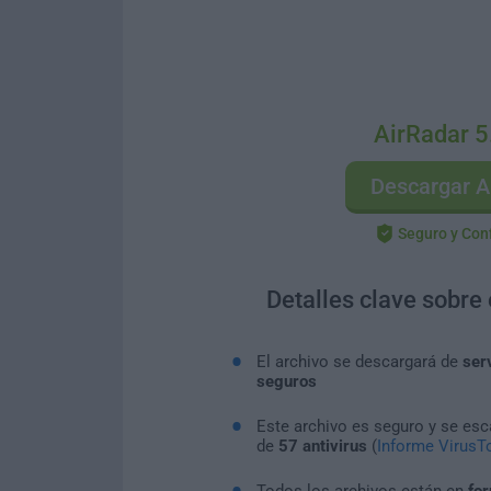
AirRadar 5
Descargar A
Seguro y Con
Detalles clave sobre
El archivo se descargará de
ser
seguros
Este archivo es seguro y se es
de
57 antivirus
(
Informe VirusTo
Todos los archivos están en
for