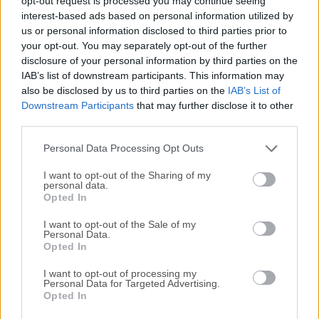
opt-out request is processed you may continue seeing
interest-based ads based on personal information utilized by
disponibles para su descarga sin costo alguno.
us or personal information disclosed to third parties prior to
your opt-out. You may separately opt-out of the further
Nos encantaría saber de ti
disclosure of your personal information by third parties on the
IAB’s list of downstream participants. This information may
Si tienes alguna pregunta o idea que desees compartir
also be disclosed by us to third parties on the
IAB’s List of
con nosotros, dirígete a nuestra
página de contacto
y
Downstream Participants
that may further disclose it to other
third parties.
háznoslo saber. ¡Valoramos tu opinión!
Personal Data Processing Opt Outs
I want to opt-out of the Sharing of my
personal data.
Opted In
I want to opt-out of the Sale of my
Personal Data.
Opted In
I want to opt-out of processing my
Personal Data for Targeted Advertising.
Opted In