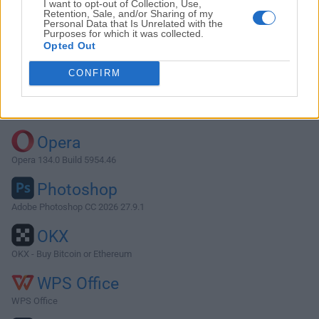
I want to opt-out of Collection, Use,
Retention, Sale, and/or Sharing of my
Personal Data that Is Unrelated with the
Purposes for which it was collected.
Descargar Airfoil 5.9.3
Opted Out
¿Por qué se publica esta aplicación en FileHorse? (
Más
CONFIRM
información
)
Top Descargas
Opera
Opera 134.0 Build 5954.46
Photoshop
Adobe Photoshop CC 2026 27.9.1
OKX
OKX - Buy Bitcoin or Ethereum
WPS Office
WPS Office