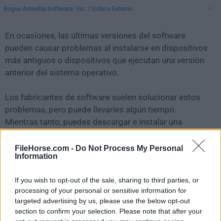
Rogue Amoeba Software, Inc.
/
Enlace Externo
En ocasiones, las últimas versiones del software
pueden causar problemas al instalarse en dispositivos
más antiguos o dispositivos que ejecutan una versión
anterior del sistema operativo.
Los fabricantes de software suelen solucionar estos
problemas, pero puede llevarles algún tiempo.
Mientras tanto, puedes descargar e instalar una
versión anterior de
Airfoil 5.9.3
.
FileHorse.com -
Do Not Process My Personal
Information
Para aquellos interesados en descargar la versión más
reciente de
Airfoil for Mac
o leer nuestra reseña,
If you wish to opt-out of the sale, sharing to third parties, or
simplemente haz
clic aquí
.
processing of your personal or sensitive information for
targeted advertising by us, please use the below opt-out
Todas las versiones antiguas distribuidas en nuestro
section to confirm your selection. Please note that after your
sitio web son completamente libres de virus y están