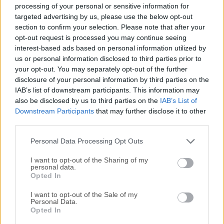
avanzada de vóxeles y polígonos utilizando tecnología de
processing of your personal or sensitive information for
teselación de parches dinámicos y herramientas de
targeted advertising by us, please use the below opt-out
section to confirm your selection. Please note that after your
esculpido poligonal.Con herramientas líderes en la
opt-out request is processed you may continue seeing
industria para esculpido, morphing de topología poligonal,
interest-based ads based on personal information utilized by
creación de mapas UV, texturizado extenso y mucho más,
us or personal information disclosed to third parties prior to
tanto novatos como profesionales podrán introducir esta
your opt-out. You may separately opt-out of the further
potente herramienta en sus flujos de trabajo diarios y
disclosure of your personal information by third parties on the
proyectos de todos los tamaños para crear rápidamente
IAB’s list of downstream participants. This information may
nuevos modelos y entornos 3D realistas y muy
also be disclosed by us to third parties on the
IAB’s List of
Downstream Participants
that may further disclose it to other
intrincados. Para satisfacer mejor las necesidades de todos
third parties.
los usuarios, 3D Coat (3D-Brush) también cuenta con
soporte para la impor...
Personal Data Processing Opt Outs
I want to opt-out of the Sharing of my
personal data.
Opted In
I want to opt-out of the Sale of my
Personal Data.
Opted In